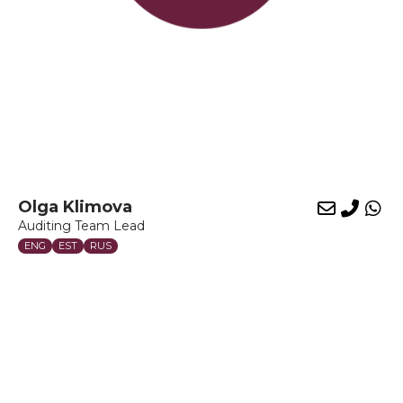
Olga Klimova
E-
Phon
Wh
Auditing Team Lead
mail
ENG
EST
RUS