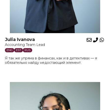
Julia Ivanova
E-
Phon
Wh
Accounting Team Lead
mail
ENG
EST
RUS
Я так же упряма в финансах, как и в детективах — я
обязательно найду недостающий элемент.