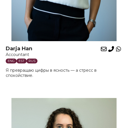
Darja Han
E-
Phon
Wh
Accountant
mail
ENG
EST
RUS
Я превращаю цифры в ясность — а стресс в
спокойствие.