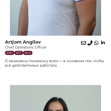
Artjom Angilov
Lin
E-
Phone
What
Chief Operations Officer
mail
ENG
EST
RUS
Я занимаюсь понемногу всем — в основном тем, чтобы
всё действительно работало.