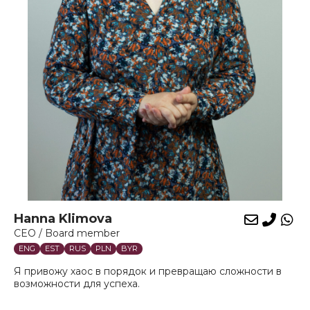
Hanna Klimova
E-
Phon
Wh
CEO / Board member
mail
ENG
EST
RUS
PLN
BYR
Я привожу хаос в порядок и превращаю сложности в
возможности для успеха.