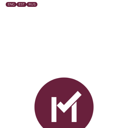
mail
ENG
EST
RUS