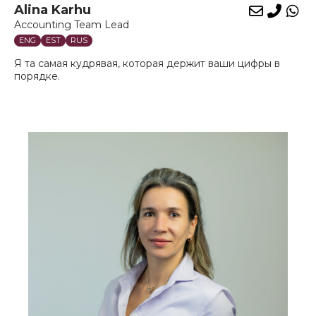
Alina Karhu
E-
Phon
Wh
Accounting Team Lead
mail
ENG
EST
RUS
Я та самая кудрявая, которая держит ваши цифры в
порядке.