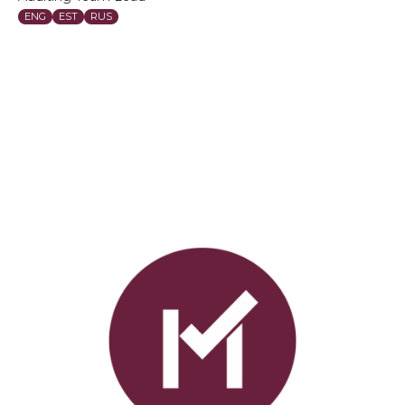
mail
ENG
EST
RUS