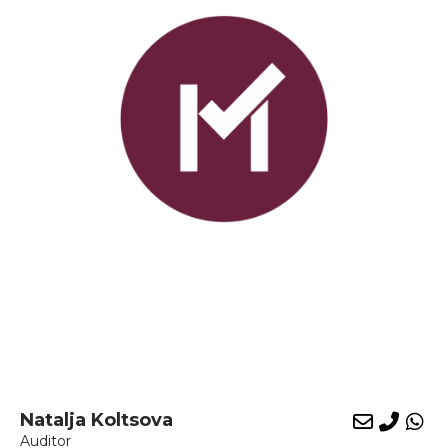
Natalja Koltsova
E-
Phon
Wh
Auditor