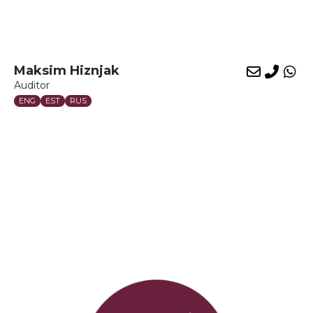
Maksim Hiznjak
E-
Phon
Wh
Auditor
mail
ENG
EST
RUS