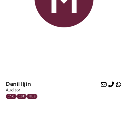
Danil Iljin
E-
Phon
Wh
Auditor
mail
ENG
EST
RUS