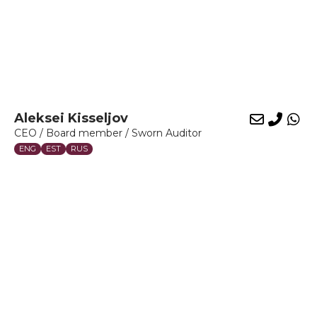
Aleksei Kisseljov
E-
Phon
Wh
CEO / Board member / Sworn Auditor
mail
ENG
EST
RUS