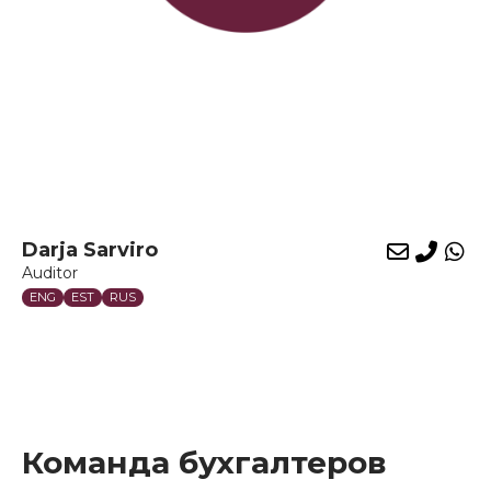
Darja Sarviro
E-
Phon
Wh
Auditor
mail
ENG
EST
RUS
Команда бухгалтеров