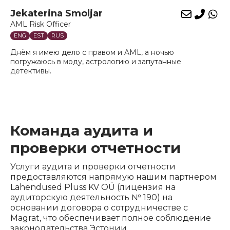
Jekaterina Smoljar
E-
Phon
Wh
AML Risk Officer
mail
ENG
EST
RUS
Днём я имею дело с правом и AML, а ночью
погружаюсь в моду, астрологию и запутанные
детективы.
Команда аудита и
проверки отчетности
Услуги аудита и проверки отчетности
предоставляются напрямую нашим партнером
Lahendused Pluss KV OÜ (лицензия на
аудиторскую деятельность № 190) на
основании договора о сотрудничестве с
Magrat, что обеспечивает полное соблюдение
законодательства Эстонии.