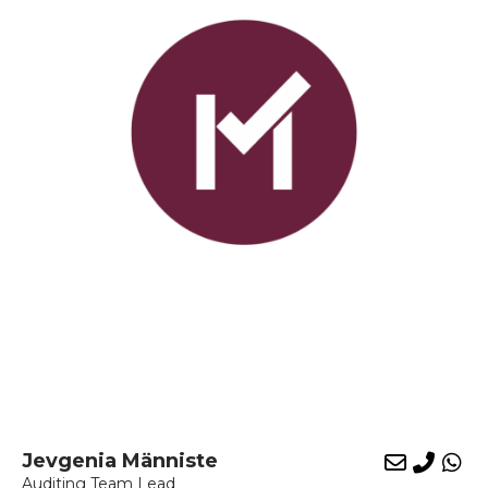
Jevgenia Männiste
E-
Phon
Wh
Auditing Team Lead