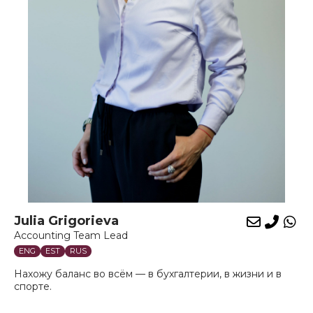
Julia Grigorieva
E-
Phon
Wh
Accounting Team Lead
mail
ENG
EST
RUS
Нахожу баланс во всём — в бухгалтерии, в жизни и в
спорте.